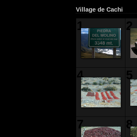
Village de Cachi
1
2
4
5
7
8