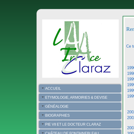
Rem
Ce t
199
199
199
199
ACCUEIL
199
199
ETYMOLOGIE, ARMOIRIES & DEVISE
GÉNÉALOGIE
200
BIOGRAPHIES
200
PIE VII ET LE DOCTEUR CLARAZ
200
CHÂTEAU DE FONTAINEBLEAU
200