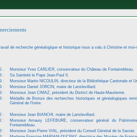
erciements
ravail de recherche généalogique et historique nous a valu à Christine et mo
6 :
Monsieur Yves CARLIER, conservateur du Château de Fontainebleau.
8 :
Sa Sainteté le Pape Jean-Paul II.
9 :
Monsieur Martin NICOULIN, directeur de la Bibliothèque Cantonale et Uni
9 :
Monsieur Daniel JORCIN, maire de Lanslevillard.
9 :
Monsieur Jean CIMAZ, président du District de Haute-Maurienne.
9 :
Médaille de Bronze des recherches historiques et généalogiques rem
Général de l'Isère.
2 :
Monsieur Jean BIANCHI, maire de Lanslevillard.
2 :
Monsieur Amaury LEFEBURE, conservateur général du Patrimoin
Fontainebleau.
3 :
Monsieur Jean-Pierre VIAL, président du Conseil Général de la Savoie.
3 :
Madame Francine MARIANI-DUCRAY, directrice des Musées de France