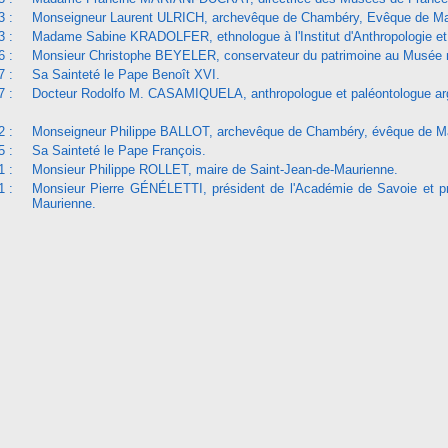
3 :
Monseigneur Laurent ULRICH, archevêque de Chambéry, Evêque de Mau
3 :
Madame Sabine KRADOLFER, ethnologue à l'Institut d'Anthropologie et 
6 :
Monsieur Christophe BEYELER, conservateur du patrimoine au Musée n
7 :
Sa Sainteté le Pape Benoît XVI.
7 :
Docteur Rodolfo M. CASAMIQUELA, anthropologue et paléontologue arg
2 :
Monseigneur Philippe BALLOT, archevêque de Chambéry, évêque de Mau
5 :
Sa Sainteté le Pape François.
1 :
Monsieur Philippe ROLLET, maire de Saint-Jean-de-Maurienne.
1 :
Monsieur Pierre GÉNÉLETTI, président de l'Académie de Savoie et prés
Maurienne.