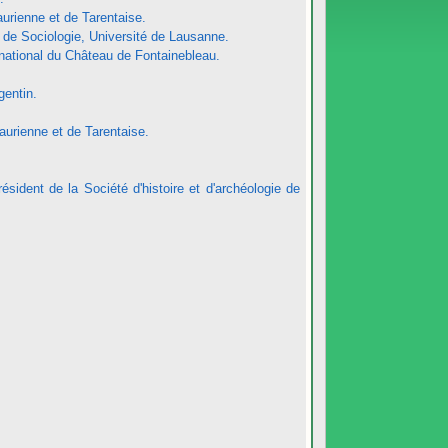
rienne et de Tarentaise.
de Sociologie, Université de Lausanne.
ational du Château de Fontainebleau.
entin.
rienne et de Tarentaise.
ident de la Société d'histoire et d'archéologie de