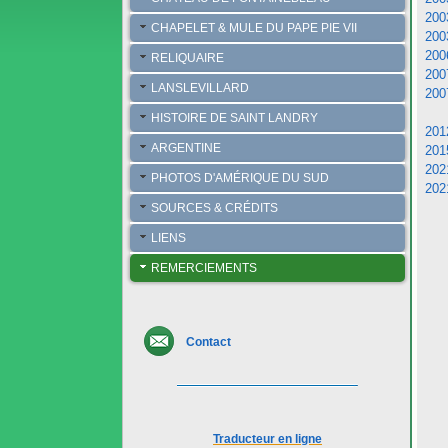
200
CHAPELET & MULE DU PAPE PIE VII
200
200
RELIQUAIRE
200
LANSLEVILLARD
200
HISTOIRE DE SAINT LANDRY
201
ARGENTINE
201
202
PHOTOS D'AMÉRIQUE DU SUD
202
SOURCES & CRÉDITS
LIENS
REMERCIEMENTS
Contact
Traducteur en ligne