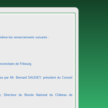
i-même les remerciements suivants :
versitaire de Fribourg.
ise par Mr. Bernard SAUGEY, président du Conseil
e, Directeur du Musée National du Château de
.